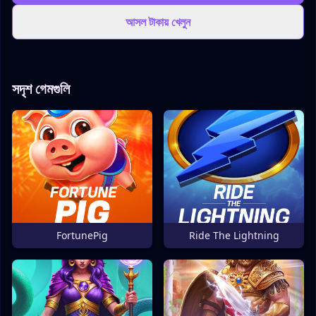
আসল টাকায় খেলুন
সদৃশ গেমগুলি
FortunePig
Ride The Lightning