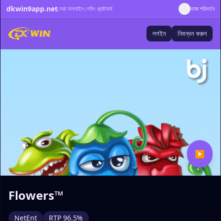
dkwin9app.net
সেরা অনলাইন গেমিং প্ল্যাটফর্ম
ভাষা পরিবর্তন
লগইন
নিবন্ধন করুন
▶
Flowers™
NetEnt
RTP 96.5%