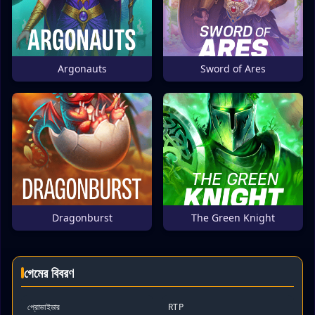
Argonauts
Sword of Ares
Dragonburst
The Green Knight
গেমের বিবরণ
প্রোভাইডার
RTP