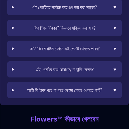
এই গেমটিতে সর্বোচ্চ কত গুণ জয় করা সম্ভব?
▼
ফ্রি স্পিন ফিচারটি কিভাবে সক্রিয় করা যায়?
▼
আমি কি মোবাইল ফোনে এই গেমটি খেলতে পারব?
▼
এই গেমটির ভolatility বা ঝুঁকি কেমন?
▼
আমি কি টাকা খরচ না করে ডেমো মোডে খেলতে পারি?
▼
Flowers™ কীভাবে খেলবেন