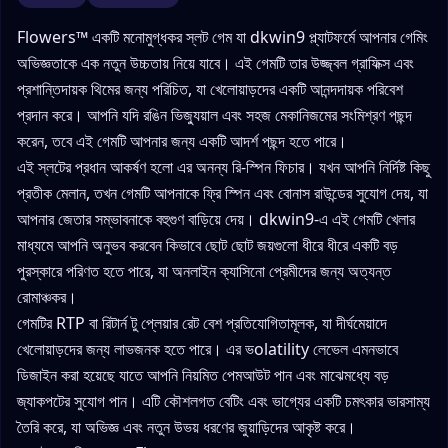
Flowers™ একটি মনোমুগ্ধকর স্লট গেম যা dkwin9 প্ল্যাটফর্মে আপনার গেমিং
অভিজ্ঞতাকে এক নতুন উচ্চতায় নিয়ে যাবে। এই গেমটি তার উজ্জ্বল গ্রাফিক্স এবং
প্রশান্তিদায়ক থিমের জন্য পরিচিত, যা খেলোয়াড়দের একটি আনন্দদায়ক পরিবেশ
প্রদান করে। আপনি যদি রঙিন ভিজ্যুয়াল এবং সহজ মেকানিজমের সংমিশ্রণ পছন্দ
করেন, তবে এই গেমটি আপনার জন্য একটি আদর্শ পছন্দ হতে পারে।
এই স্লটের প্রধান আকর্ষণ হলো এর অনন্য রি-স্পিন ফিচার। যখন আপনি নির্দিষ্ট কিছু
প্রতীক মেলান, তখন গেমটি আপনাকে ফ্রি স্পিন এবং বোনাস রাউন্ডের সুযোগ দেয়, যা
আপনার জেতার সম্ভাবনাকে বহুগুণ বাড়িয়ে দেয়। dkwin9-এ এই গেমটি খেলার
মাধ্যমে আপনি অনুভব করবেন কিভাবে ছোট ছোট জয়গুলো ধীরে ধীরে একটি বড়
পুরস্কারে পরিণত হতে পারে, যা অনলাইন ক্যাসিনো প্রেমীদের জন্য অত্যন্ত
রোমাঞ্চকর।
গেমটির RTP বা রিটার্ন টু প্লেয়ার রেট বেশ প্রতিযোগিতামূলক, যা দীর্ঘমেয়াদে
খেলোয়াড়দের জন্য লাভজনক হতে পারে। এর ভolatility লেভেল এমনভাবে
ডিজাইন করা হয়েছে যাতে আপনি নিয়মিত পেমআউট পান এবং মাঝেমধ্যে বড়
জ্যাকপটের সুযোগ পান। এটি কৌশলগত বেটিং এবং ভাগ্যের একটি চমৎকার ভারসাম্য
তৈরি করে, যা অভিজ্ঞ এবং নতুন উভয় ধরণের জুয়াড়িদের আকৃষ্ট করে।