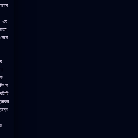
তভাবে
। এর
জেতা
 নেমে
করে।
ত।
ীক
স্পিন
রতিটি
্ভাবনা
বাস্য
র