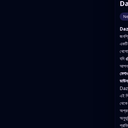
D
Ne
Da
জনপ্
একটি
খেলোয
যদি
আপনার
মেগা
ডাউন
Daz
এই সি
থেকে 
অপ্রত
অনুভূ
গ্রাফ