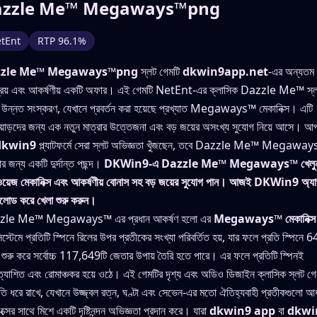
azzle Me™ Megaways™png
tEnt
RTP 96.1%
zzle Me™ Megaways™png
স্লট গেমটি
dkwin9app.net
-এর অন্যতম
রিয় এবং আকর্ষণীয় একটি অফার। এই গেমটি NetEnt-এর ক্লাসিক Dazzle Me™ স্ল
 উন্নত সংস্করণ, যেখানে প্রবর্তন করা হয়েছে প্রখ্যাত Megaways™ মেকানিক্স। এটি
়াড়দের জন্য এক নতুন মাত্রার উত্তেজনা এবং বড় জয়ের অসংখ্য সুযোগ নিয়ে আসে। আ
dkwin9
প্ল্যাটফর্মে সেরা স্লট অভিজ্ঞতা খুঁজছেন, তবে Dazzle Me™ Megawa
 জন্য একটি দুর্দান্ত পছন্দ।
DKWin9-এ Dazzle Me™ Megaways™ খেলু
ওয়েজ মেকানিক্স এবং আকর্ষণীয় বোনাস সহ বড় জয়ের সুযোগ পান। আজই DKWin9 অ্য
লোড করে খেলা শুরু করুন।
zle Me™ Megaways™ এর প্রধান আকর্ষণ হলো এর
Megaways™ মেকানিক্স
স্টেমে প্রতিটি স্পিনে রিলের উপর প্রতীকের সংখ্যা পরিবর্তিত হয়, যার ফলে প্রতি স্পিনে 6
শুরু করে সর্বোচ্চ 117,649টি জেতার উপায় তৈরি হতে পারে। এর ফলে প্রতিটি স্পিনই
্যাশিত এবং রোমাঞ্চকর হয়ে ওঠে। এই গেমটির দৃশ্য এবং অডিও ডিজাইন ক্লাসিক স্লট গে
তি ধরে রাখে, যেখানে উজ্জ্বল রত্ন, ঘণ্টা এবং সেভেন-এর মতো ঐতিহ্যবাহী প্রতীকগুলো আ
িক্সের সাথে মিশে একটি দৃষ্টিনন্দন অভিজ্ঞতা প্রদান করে। যারা
dkwin9 app
বা
dkwi