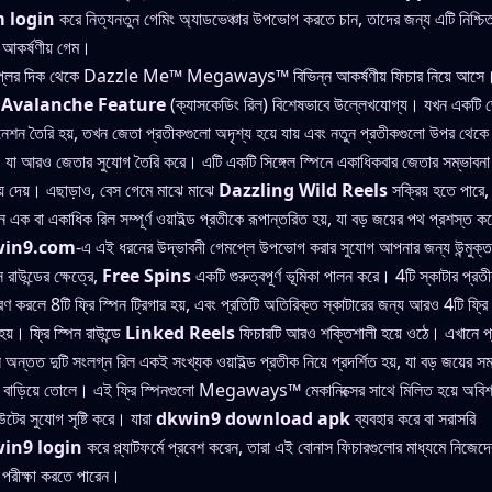
 login
করে নিত্যনতুন গেমিং অ্যাডভেঞ্চার উপভোগ করতে চান, তাদের জন্য এটি নিশ্চি
 আকর্ষণীয় গেম।
্লের দিক থেকে Dazzle Me™ Megaways™ বিভিন্ন আকর্ষণীয় ফিচার নিয়ে আসে
ে
Avalanche Feature
(ক্যাসকেডিং রিল) বিশেষভাবে উল্লেখযোগ্য। যখন একটি 
নেশন তৈরি হয়, তখন জেতা প্রতীকগুলো অদৃশ্য হয়ে যায় এবং নতুন প্রতীকগুলো উপর থেকে
যা আরও জেতার সুযোগ তৈরি করে। এটি একটি সিঙ্গেল স্পিনে একাধিকবার জেতার সম্ভাবনা
য়ে দেয়। এছাড়াও, বেস গেমে মাঝে মাঝে
Dazzling Wild Reels
সক্রিয় হতে পারে,
ে এক বা একাধিক রিল সম্পূর্ণ ওয়াইল্ড প্রতীকে রূপান্তরিত হয়, যা বড় জয়ের পথ প্রশস্ত 
win9.com
-এ এই ধরনের উদ্ভাবনী গেমপ্লে উপভোগ করার সুযোগ আপনার জন্য উন্মুক্
 রাউন্ডের ক্ষেত্রে,
Free Spins
একটি গুরুত্বপূর্ণ ভূমিকা পালন করে। 4টি স্কাটার প্রত
 করলে 8টি ফ্রি স্পিন ট্রিগার হয়, এবং প্রতিটি অতিরিক্ত স্কাটারের জন্য আরও 4টি ফ্রি 
য়। ফ্রি স্পিন রাউন্ডে
Linked Reels
ফিচারটি আরও শক্তিশালী হয়ে ওঠে। এখানে প্
ে অন্তত দুটি সংলগ্ন রিল একই সংখ্যক ওয়াইল্ড প্রতীক নিয়ে প্রদর্শিত হয়, যা বড় জয়ের সম
বাড়িয়ে তোলে। এই ফ্রি স্পিনগুলো Megaways™ মেকানিক্সের সাথে মিলিত হয়ে অবিশ্
ের সুযোগ সৃষ্টি করে। যারা
dkwin9 download apk
ব্যবহার করে বা সরাসরি
in9 login
করে প্ল্যাটফর্মে প্রবেশ করেন, তারা এই বোনাস ফিচারগুলোর মাধ্যমে নিজেদে
 পরীক্ষা করতে পারেন।